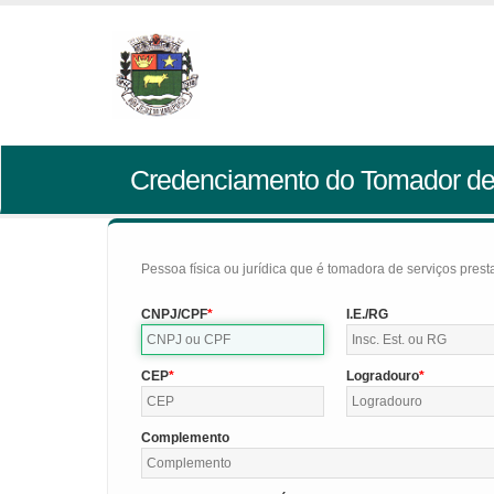
Credenciamento do Tomador de
Pessoa física ou jurídica que é tomadora de serviços pres
CNPJ/CPF
I.E./RG
CEP
Logradouro
Complemento