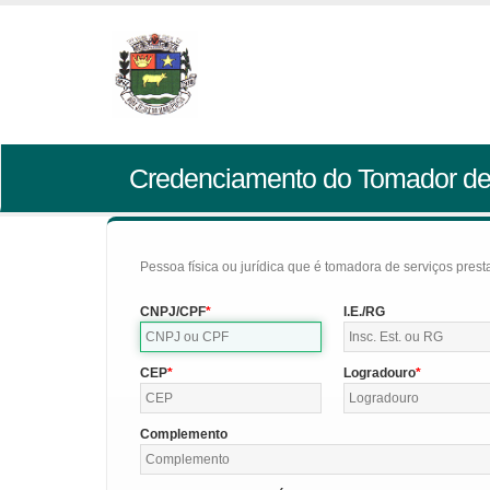
Credenciamento do Tomador de
Pessoa física ou jurídica que é tomadora de serviços pres
CNPJ/CPF
I.E./RG
CEP
Logradouro
Complemento