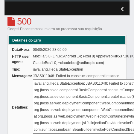
500
Ooops! Encontramos um erro ao processar sua requisição.
Detalhes do Erro
Data/Hora:
08/08/2026 23:05:09
Mozilla/5.0 (Linux; Android 14; Pixel 8) AppleWebKit/537.36 
HTTP user
agent:
ClaudeBot/1.0; +claudebot@anthropic.com)
Tipo:
java.lang.IllegalStateException
Mensagem:
JBAS011048: Failed to construct component instance
Detalhes: