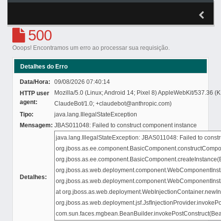
500
Ooops! Encontramos um erro ao processar sua requisição.
Detalhes do Erro
Data/Hora:
09/08/2026 07:40:14
Mozilla/5.0 (Linux; Android 14; Pixel 8) AppleWebKit/537.36 
HTTP user
agent:
ClaudeBot/1.0; +claudebot@anthropic.com)
Tipo:
java.lang.IllegalStateException
Mensagem:
JBAS011048: Failed to construct component instance
Detalhes: