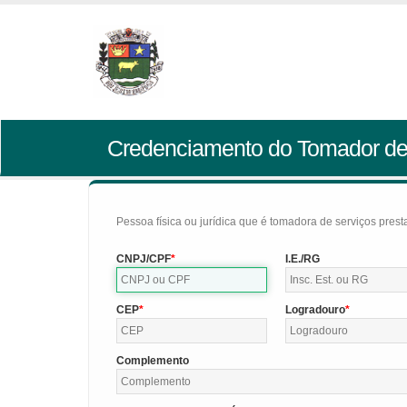
Credenciamento do Tomador de
Pessoa física ou jurídica que é tomadora de serviços pres
CNPJ/CPF
I.E./RG
CEP
Logradouro
Complemento