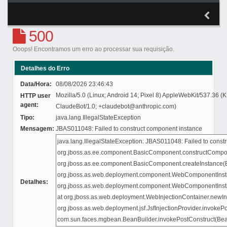
500
Ooops! Encontramos um erro ao processar sua requisição.
Detalhes do Erro
Data/Hora:
08/08/2026 23:46:43
Mozilla/5.0 (Linux; Android 14; Pixel 8) AppleWebKit/537.36 
HTTP user
agent:
ClaudeBot/1.0; +claudebot@anthropic.com)
Tipo:
java.lang.IllegalStateException
Mensagem:
JBAS011048: Failed to construct component instance
Detalhes: