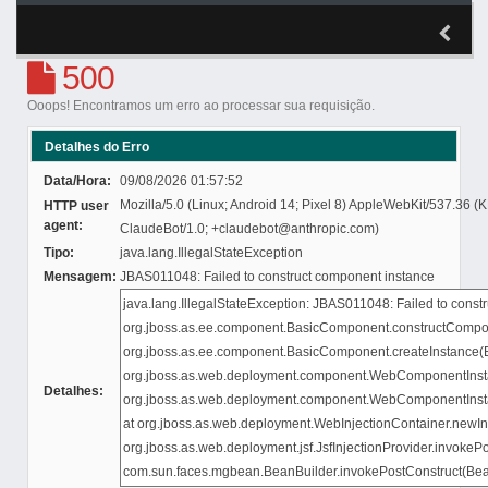
500
Ooops! Encontramos um erro ao processar sua requisição.
Detalhes do Erro
Data/Hora:
09/08/2026 01:57:52
Mozilla/5.0 (Linux; Android 14; Pixel 8) AppleWebKit/537.36 
HTTP user
agent:
ClaudeBot/1.0; +claudebot@anthropic.com)
Tipo:
java.lang.IllegalStateException
Mensagem:
JBAS011048: Failed to construct component instance
Detalhes: