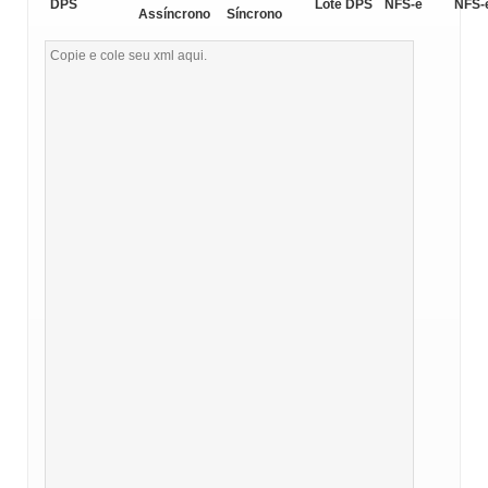
DPS
Lote DPS
NFS-e
NFS-
Assíncrono
Síncrono