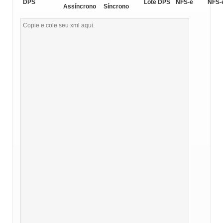
DPS
Lote DPS
NFS-e
NFS-
Assíncrono
Síncrono