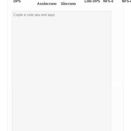
DPS
Lote DPS
NFS-e
NFS-
Assíncrono
Síncrono