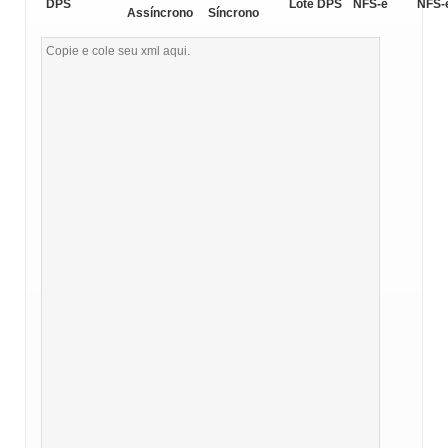
DPS
Lote DPS
NFS-e
NFS-
Assíncrono
Síncrono