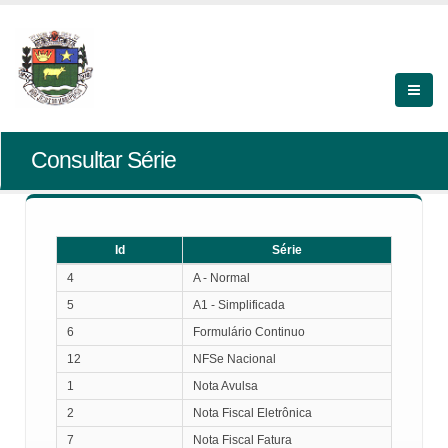
Consultar Série
Id
Série
Id
Série
4
A - Normal
5
A1 - Simplificada
6
Formulário Continuo
12
NFSe Nacional
1
Nota Avulsa
2
Nota Fiscal Eletrônica
7
Nota Fiscal Fatura