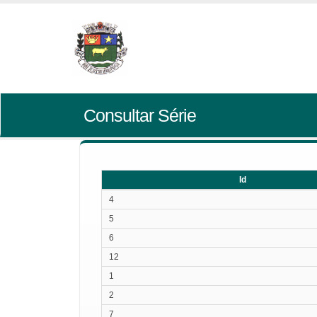
Consultar Série
Id
Id
4
5
6
12
1
2
7