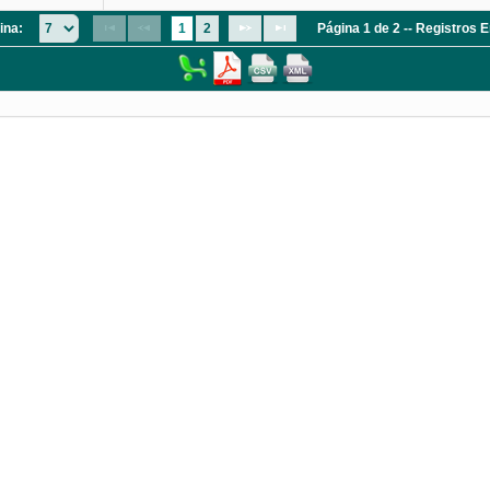
ina:
1
2
Página 1 de 2 -- Registros 