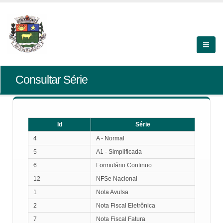
Consultar Série
Id
Série
Id
Série
4
A - Normal
5
A1 - Simplificada
6
Formulário Continuo
12
NFSe Nacional
1
Nota Avulsa
2
Nota Fiscal Eletrônica
7
Nota Fiscal Fatura