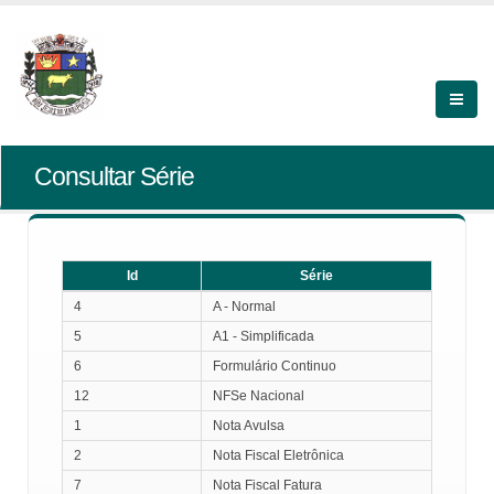
Consultar Série
Id
Série
Id
Série
4
A - Normal
5
A1 - Simplificada
6
Formulário Continuo
12
NFSe Nacional
1
Nota Avulsa
2
Nota Fiscal Eletrônica
7
Nota Fiscal Fatura