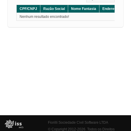
CPF/CNPJ
Razão Social
Nome Fantasia
Endereço
CE
Nenhum resultado encontrado!
Fiorilli Sociedade Civil Software LTDA
© Copyright 2012-2026. Todos os Direitos