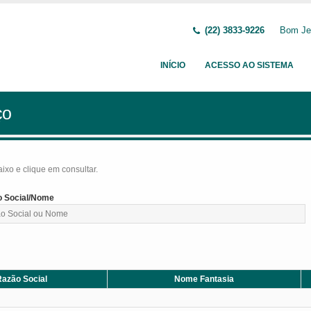
(22) 3833-9226
Bom Jes
INÍCIO
ACESSO AO SISTEMA
ço
baixo e clique em consultar.
 Social/Nome
azão Social
Nome Fantasia