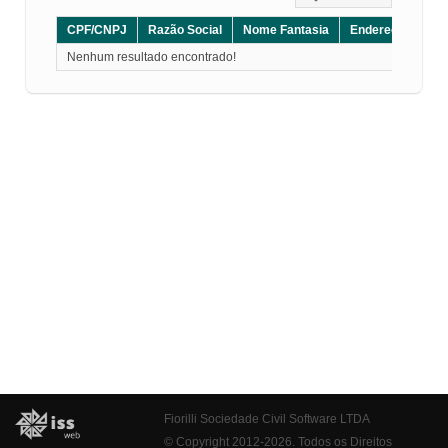
CPF/CNPJ
Razão Social
Nome Fantasia
Endereço
CE
Nenhum resultado encontrado!
Fiorilli Sociedade Civil Software LTDA
© Copyright 2012-2026. Todos os Direitos