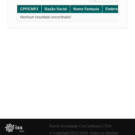
CPF/CNPJ
Razão Social
Nome Fantasia
Endereço
CE
Nenhum resultado encontrado!
Fiorilli Sociedade Civil Software LTDA
© Copyright 2012-2026. Todos os Direitos