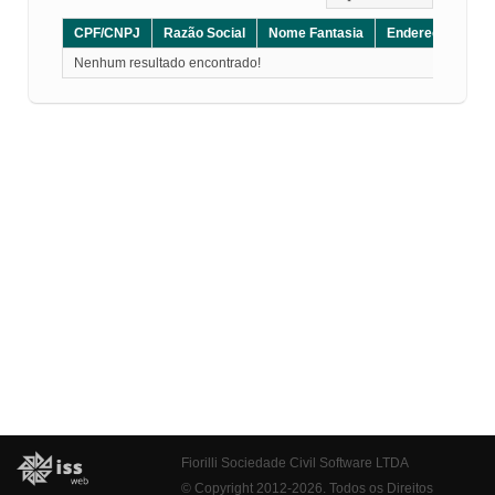
CPF/CNPJ
Razão Social
Nome Fantasia
Endereço
CE
Nenhum resultado encontrado!
Fiorilli Sociedade Civil Software LTDA
© Copyright 2012-2026. Todos os Direitos