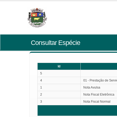
Consultar Espécie
Id
5
4
01 - Prestação de Serv
1
Nota Avulsa
2
Nota Fiscal Eletrônica
3
Nota Fiscal Normal